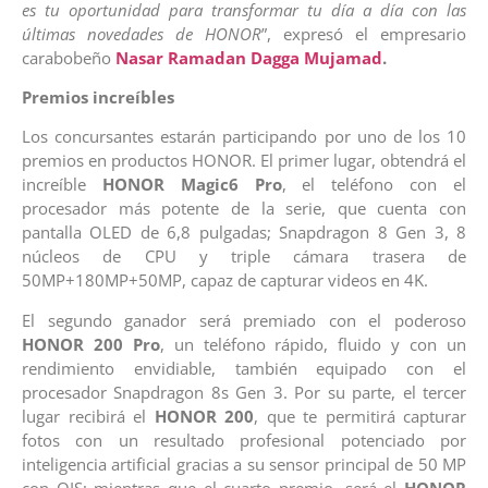
es tu oportunidad para transformar tu día a día con las
últimas novedades de HONOR
”, expresó el empresario
carabobeño
Nasar Ramadan Dagga Mujamad
.
Premios increíbles
Los concursantes estarán participando por uno de los 10
premios en productos HONOR. El primer lugar, obtendrá el
increíble
HONOR Magic6 Pro
, el teléfono con el
procesador más potente de la serie, que cuenta con
pantalla OLED de 6,8 pulgadas; Snapdragon 8 Gen 3, 8
núcleos de CPU y triple cámara trasera de
50MP+180MP+50MP, capaz de capturar videos en 4K.
El segundo ganador será premiado con el poderoso
HONOR 200 Pro
, un teléfono rápido, fluido y con un
rendimiento envidiable, también equipado con el
procesador Snapdragon 8s Gen 3. Por su parte, el tercer
lugar recibirá el
HONOR 200
, que te permitirá capturar
fotos con un resultado profesional potenciado por
inteligencia artificial gracias a su sensor principal de 50 MP
con OIS; mientras que el cuarto premio, será el
HONOR