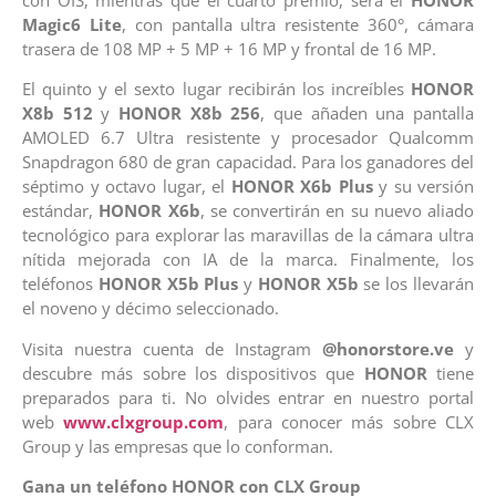
Magic6 Lite
, con pantalla ultra resistente 360°, cámara
trasera de 108 MP + 5 MP + 16 MP y frontal de 16 MP.
El quinto y el sexto lugar recibirán los increíbles
HONOR
X8b
512
y
HONOR X8b
256
, que añaden una pantalla
AMOLED 6.7 Ultra resistente y procesador Qualcomm
Snapdragon 680 de gran capacidad. Para los ganadores del
séptimo y octavo lugar, el
HONOR X6b Plus
y su versión
estándar,
HONOR X6b
, se convertirán en su nuevo aliado
tecnológico para explorar las maravillas de la cámara ultra
nítida mejorada con IA de la marca. Finalmente, los
teléfonos
HONOR X5b Plus
y
HONOR X5b
se los llevarán
el noveno y décimo seleccionado.
Visita nuestra cuenta de Instagram
@honorstore.ve
y
descubre más sobre los dispositivos que
HONOR
tiene
preparados para ti. No olvides entrar en nuestro portal
web
www.clxgroup.com
, para conocer más sobre CLX
Group y las empresas que lo conforman.
Gana un teléfono HONOR con CLX Group