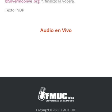
@Silvermoonve_org
. “, finalizó la vocera.
Texto: NDP
Audio en Vivo
Copyright ©
2026 DIMETEL-UC