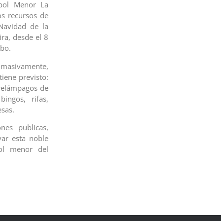
sbol Menor La
os recursos de
 Navidad de la
ira, desde el 8
obo.
n masivamente,
iene previsto:
 relámpagos de
bingos, rifas,
esas.
nes publicas,
ar esta noble
bol menor del