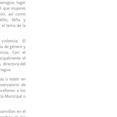
uanagua, lugar
el que mujeres
ción, así como
Niño, Niña y
r el tema de la
iolencia. El
cia de género y
ncia. Con el
cipalmente el
, directora del
nagua.
das o estén en
bservatorio de
refieren a los
cía Municipal o
sarrollan en el