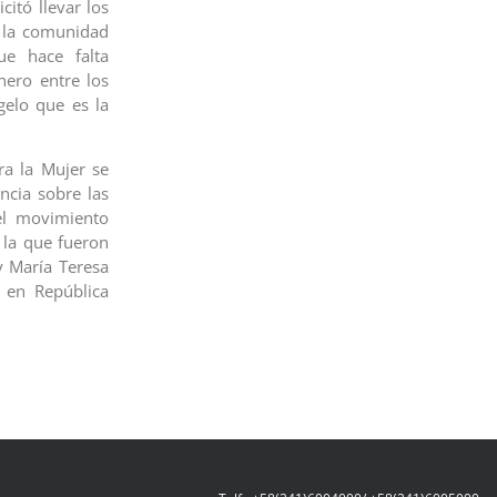
itó llevar los
a la comunidad
ue hace falta
nero entre los
gelo que es la
ra la Mujer se
cia sobre las
el movimiento
 la que fueron
y María Teresa
, en República