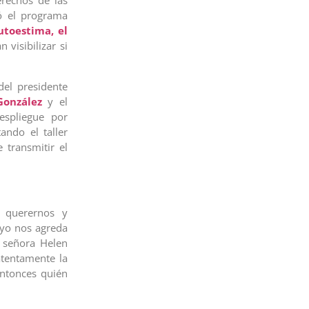
erechos de las
nó el programa
utoestima, el
 visibilizar si
del presidente
González
y el
espliegue por
ando el taller
 transmitir el
 querernos y
uyo nos agreda
a señora Helen
tentamente la
entonces quién