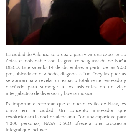
La ciudad de Valencia se prepara para vivir una experiencia
única e inolvidable con la gran reinauguración de NASA
DISCO. Este sábado 14 de diciembre, a partir de las 9:00
pm, ubicada en el Viñedo, diagonal a Turi Copy las puertas
se abrirán para revelar un espacio totalmente renovado y
diseñado para sumergir a los asistentes en un viaje
intergaláctico de diversión y buena música.
Es importante recordar que el nuevo estilo de Nasa, es
único en la ciudad. Un concepto innovador que
revolucionará la noche valenciana. Con una capacidad para
1.000 personas, NASA DISCO ofrecerá una propuesta
integral que incluye: