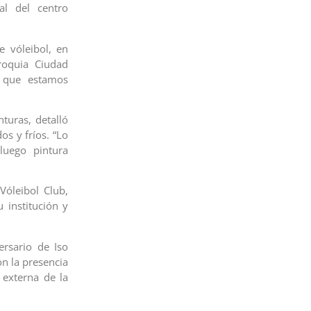
al del centro
e vóleibol, en
roquia Ciudad
o que estamos
turas, detalló
os y fríos. “Lo
luego pintura
Vóleibol Club,
 institución y
ersario de Iso
n la presencia
 externa de la