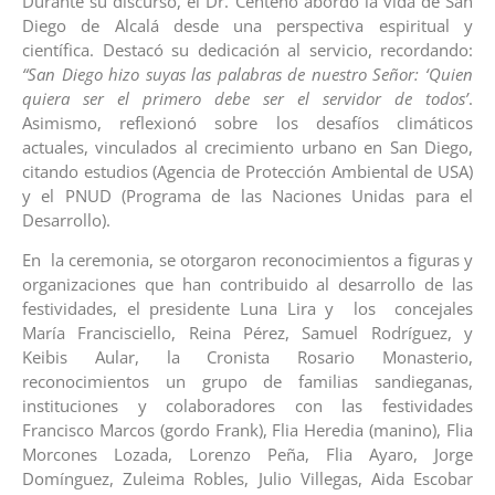
Durante su discurso, el Dr. Centeno abordó la vida de San
Diego de Alcalá desde una perspectiva espiritual y
científica. Destacó su dedicación al servicio, recordando:
“San Diego hizo suyas las palabras de nuestro Señor: ‘Quien
quiera ser el primero debe ser el servidor de todos’
.
Asimismo, reflexionó sobre los desafíos climáticos
actuales, vinculados al crecimiento urbano en San Diego,
citando estudios (Agencia de Protección Ambiental de USA)
y el PNUD (Programa de las Naciones Unidas para el
Desarrollo).
En la ceremonia, se otorgaron reconocimientos a figuras y
organizaciones que han contribuido al desarrollo de las
festividades, el presidente Luna Lira y los concejales
María Francisciello, Reina Pérez, Samuel Rodríguez, y
Keibis Aular, la Cronista Rosario Monasterio,
reconocimientos un grupo de familias sandieganas,
instituciones y colaboradores con las festividades
Francisco Marcos (gordo Frank), Flia Heredia (manino), Flia
Morcones Lozada, Lorenzo Peña, Flia Ayaro, Jorge
Domínguez, Zuleima Robles, Julio Villegas, Aida Escobar