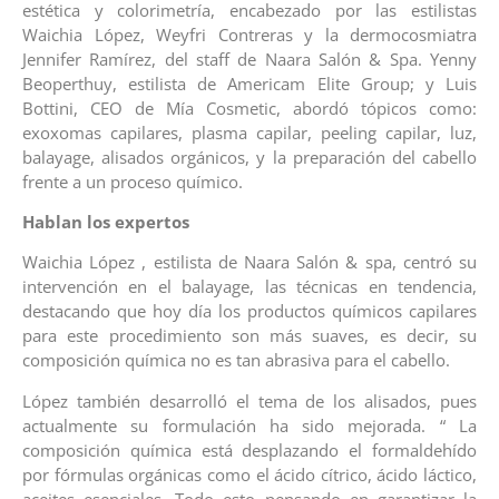
estética y colorimetría, encabezado por las estilistas
Waichia López, Weyfri Contreras y la dermocosmiatra
Jennifer Ramírez, del staff de Naara Salón & Spa. Yenny
Beoperthuy, estilista de Americam Elite Group; y Luis
Bottini, CEO de Mía Cosmetic, abordó tópicos como:
exoxomas capilares, plasma capilar, peeling capilar, luz,
balayage, alisados orgánicos, y la preparación del cabello
frente a un proceso químico.
Hablan los expertos
Waichia López , estilista de Naara Salón & spa, centró su
intervención en el balayage, las técnicas en tendencia,
destacando que hoy día los productos químicos capilares
para este procedimiento son más suaves, es decir, su
composición química no es tan abrasiva para el cabello.
López también desarrolló el tema de los alisados, pues
actualmente su formulación ha sido mejorada. “ La
composición química está desplazando el formaldehído
por fórmulas orgánicas como el ácido cítrico, ácido láctico,
aceites esenciales. Todo esto pensando en garantizar la