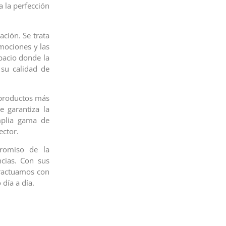
a la perfección
ción. Se trata
mociones y las
pacio donde la
 su calidad de
 productos más
 garantiza la
mplia gama de
ector.
romiso de la
ncias. Con sus
eractuamos con
 día a día.