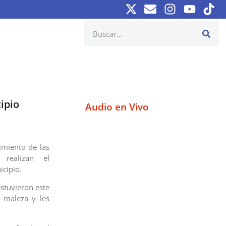
ipio
Audio en Vivo
miento de las
 realizan el
cipio.
estuvieron este
 maleza y les