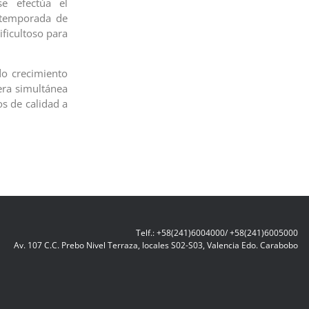
e efectúa el
 temporada de
ificultoso para
do crecimiento
nera simultánea
os de calidad a
Telf.: +58(241)6004000/ +58(241)6005000
Av. 107 C.C. Prebo Nivel Terraza, locales S02-S03, Valencia Edo. Carabobo