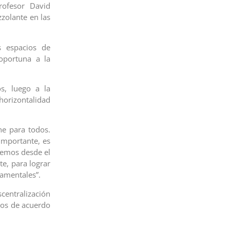
profesor David
zolante en las
s espacios de
oportuna a la
s, luego a la
horizontalidad
ne para todos.
importante, es
demos desde el
te, para lograr
amentales”.
centralización
ios de acuerdo