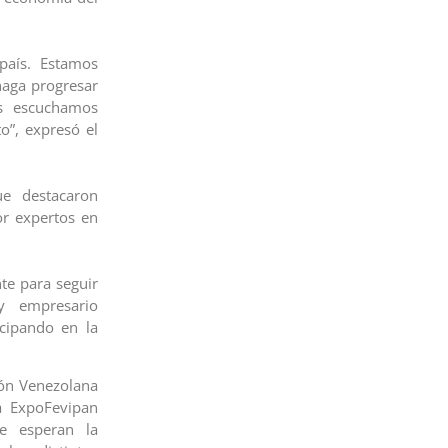
país. Estamos
haga progresar
s escuchamos
o”, expresó el
ue destacaron
or expertos en
nte para seguir
y empresario
cipando en la
ción Venezolana
la ExpoFevipan
e esperan la