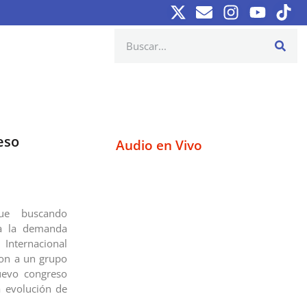
eso
Audio en Vivo
gue buscando
 a la demanda
Internacional
ron a un grupo
uevo congreso
a evolución de