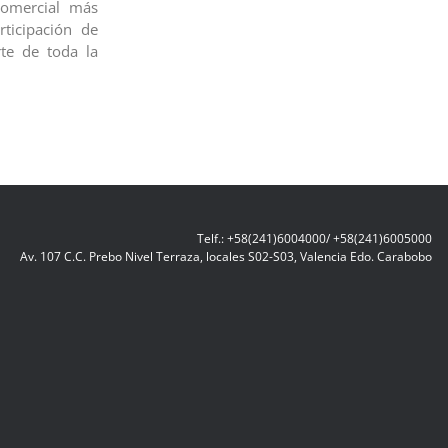
comercial más
ticipación de
te de toda la
Telf.: +58(241)6004000/ +58(241)6005000
Av. 107 C.C. Prebo Nivel Terraza, locales S02-S03, Valencia Edo. Carabobo