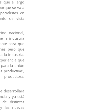
s que a largo
porque se va a
pecialistas en
unto de vista
cino nacional,
e la industria
tante para que
ones pero que
 la industria.
xperiencia que
 para la unión
s productiva”,
 productora,
e desarrollará
ncia y ya está
 de distintas
 y las nuevas