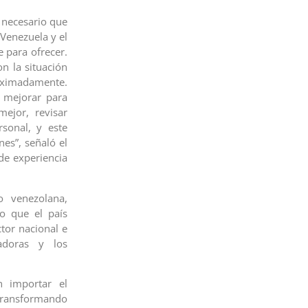
 necesario que
 Venezuela y el
 para ofrecer.
n la situación
oximadamente.
 mejorar para
ejor, revisar
rsonal, y este
es”, señaló el
de experiencia
o venezolana,
o que el país
tor nacional e
vadoras y los
n importar el
 transformando