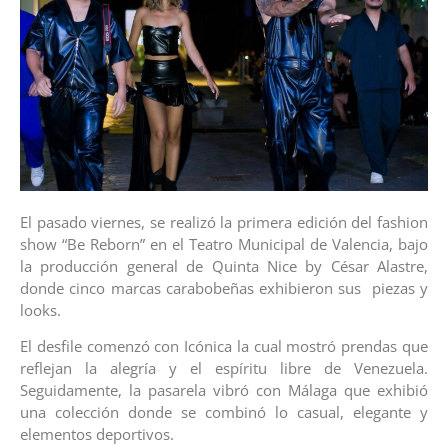
El pasado viernes, se realizó la primera edición del fashion
show “Be Reborn” en el Teatro Municipal de Valencia, bajo
la producción general de Quinta Nice by César Alastre,
donde cinco marcas carabobeñas exhibieron sus piezas y
looks.
El desfile comenzó con Icónica la cual mostró prendas que
reflejan la alegría y el espíritu libre de Venezuela.
Seguidamente, la pasarela vibró con Málaga que exhibió
una colección donde se combinó lo casual, elegante y
elementos deportivos.