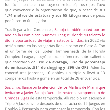
fue fácil hacerse con un lugar entre los pájaros rojos. Tuvo
que convencer a la organización de que, a pesar de sus
1
,74 metros de estatura y sus 65 kilogramos
de peso,
podía ser un útil jugador.
Tras llegar a los Cardenales,
Sanoja también bateó por un
año en la Dominican Summer League, donde su talento le
dio la oportunidad de viajar a Estados Unidos
. En 2022 vio
acción tanto en las categorías Rookie como en Clase A. Con
el uniforme de los Jupiter Hammerheads de la Florida
Complex League, logró colocar números sobresalientes
que constaron de
.318 de average, .382 de porcentaje
de embasado, .514 de slugging y .896 de OPS
. Además,
conectó tres jonrones, 10 dobles, un triple y llevó a 19
compañeros hasta a goma en un total de 28 encuentros.
Sus cifras llamaron la atención de los Marlins de Miami que
invitaron a Javier Sanoja fuera del roster al campamento de
Grandes Ligas
de esta temporada. Allí recibió un ascenso a
Triple-A Jacksonville después de una racha de 15 juegos en
Double-A Pensacola para comenzar la temporada. Con los