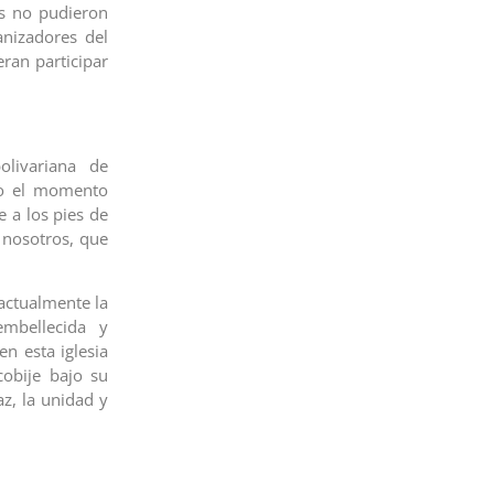
es no pudieron
anizadores del
eran participar
olivariana de
mo el momento
 a los pies de
 nosotros, que
 actualmente la
mbellecida y
en esta iglesia
cobije bajo su
z, la unidad y