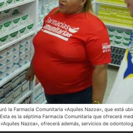
uguró la Farmacia Comunitaria «Aquiles Nazoa», que está u
«Esta es la séptima Farmacia Comunitaria que ofrecerá med
 «Aquiles Nazoa», ofrecerá además, servicios de odontologí