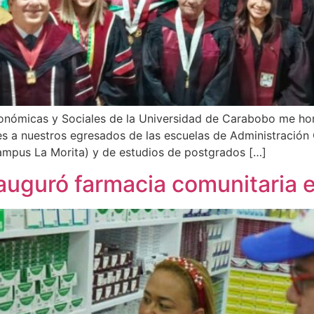
onómicas y Sociales de la Universidad de Carabobo me ho
les a nuestros egresados de las escuelas de Administración
ampus La Morita) y de estudios de postgrados […]
nauguró farmacia comunitaria 