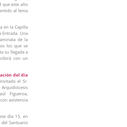
ad que este año
entido al lema
a en la Capilla
La Entrada. Una
caminata de la
os los que se
a su llegada a
ecibirá con un
ación del día
nvitado el Sr.
 Arquidiócesis
úl Figueroa,
 con asistencia
ese día 15, en
 del Santuario