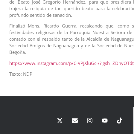
del Beato José Gregorio Hernández, para que presidiera l
trajera la reliquia de tan querido beato para la celebraci
profundo sentido de sanación.
Finalizó Mons. Ricardo Guerra, recalcando que, como s
festividades religiosas de la Parroquia Nuestra Señora d
contado con el respaldo tanto de la Alcaldía de Naguanag
Sociedad Amigos de Naguanagua y de la Sociedad de Nues
Begoña.
https://www.instagram.com/p/C-VPJXluGc-/?igsh=ZDhyOT
Texto: NDP