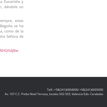
a Eucaristía y
ón, dándole un
iempre, estas
e Begoña se ha
ua, como de la
tra Señora de
dtNHQ0djBw
Telf.: +58(241)6004000/ +58(241)6005000
Av. 107 C.C. Prebo Nivel Terraza, locales S02-S03, Valencia Edo. Carabobo