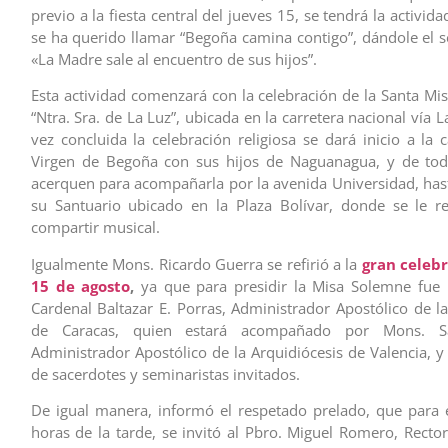
previo a la fiesta central del jueves 15, se tendrá la activid
se ha querido llamar “Begoña camina contigo”, dándole el s
«La Madre sale al encuentro de sus hijos”.
Esta actividad comenzará con la celebración de la Santa Mis
“Ntra. Sra. de La Luz”, ubicada en la carretera nacional vía 
vez concluida la celebración religiosa se dará inicio a la 
Virgen de Begoña con sus hijos de Naguanagua, y de tod
acerquen para acompañarla por la avenida Universidad, hast
su Santuario ubicado en la Plaza Bolívar, donde se le r
compartir musical.
Igualmente Mons. Ricardo Guerra se refirió a la
gran celebr
15 de agosto
,
ya que para presidir la Misa Solemne fue i
Cardenal Baltazar E. Porras, Administrador Apostólico de la
de Caracas, quien estará acompañado por Mons. Sa
Administrador Apostólico de la Arquidiócesis de Valencia, y
de sacerdotes y seminaristas invitados.
De igual manera, informó el respetado prelado, que para 
horas de la tarde, se invitó al Pbro. Miguel Romero, Rector