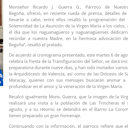
Monseñor Ricardo J. Guerra G., Párroco de Nuest
Begoña, ofreció, en reciente rueda de prensa, detalles de
llevarse a cabo, entre ellos resaltó la programación del
Solemnidad de La Asunción de la Virgen María a los cielos, 
el día que los naguanagüeros y naguanagüenses dedicarn
recordar a nuestra Madre, en la hermosa advocación de
Begoña”, resaltó el prelado.
De acuerdo al cronograma presentado, este martes 6 de ago
celebra la Fiesta de la Transfiguración del Señor, se dará ini
preparatoria durante nueve días, y han sido invitados vario
la Arquidiócesis de Valencia, así como de las Diócesis de S
Maracay, quienes con sus mensajes buscarán animar a la
profundizar en el amor y la veneración de la Virgen María.
Recalcó igualmente Mons. Guerra, que la imagen de la Vi
realizará una visita a la población de Las Trincheras e
agosto, y a su retorno se detendrá en el Barrio La Coro
tienen preparado un gran homenaje.
Continuando con la información, el párroco refiere que 