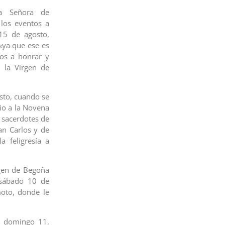
ra Señora de
 los eventos a
 15 de agosto,
«ya que ese es
os a honrar y
 la Virgen de
sto, cuando se
cio a la Novena
s sacerdotes de
an Carlos y de
 feligresía a
rgen de Begoña
l sábado 10 de
moto, donde le
el domingo 11,