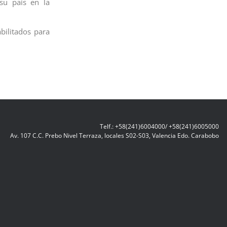
su país en la
bilitados para
Telf.: +58(241)6004000/ +58(241)6005000
Av. 107 C.C. Prebo Nivel Terraza, locales S02-S03, Valencia Edo. Carabobo