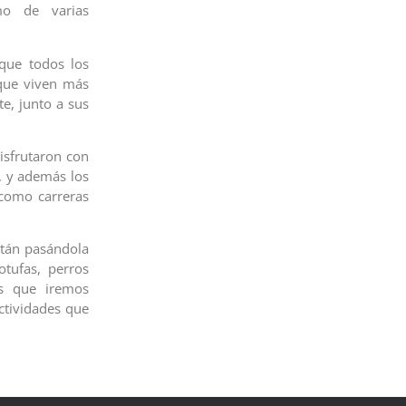
mo de varias
 que todos los
 que viven más
e, junto a sus
isfrutaron con
s, y además los
 como carreras
stán pasándola
tufas, perros
os que iremos
ctividades que