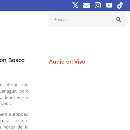
Don Bosco
Audio en Vivo
ecibieron este
uanagua, para
s, deportivas y
nzález.
mera autoridad
on al recinto
 horas de la