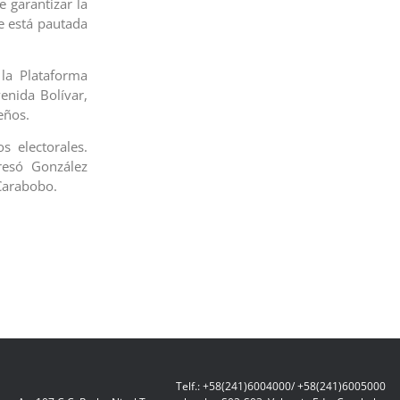
 garantizar la
ue está pautada
la Plataforma
enida Bolívar,
eños.
 electorales.
resó González
Carabobo.
Telf.: +58(241)6004000/ +58(241)6005000