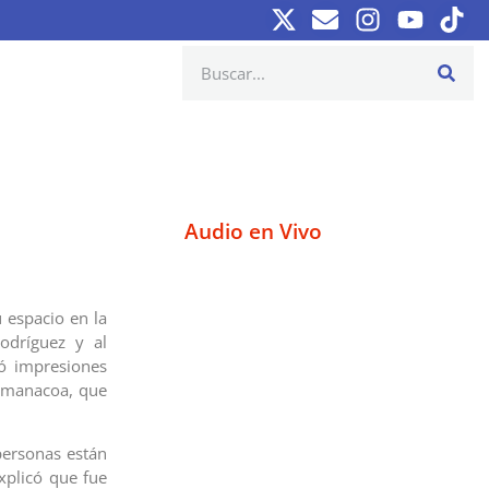
Audio en Vivo
u espacio en la
Rodríguez y al
ó impresiones
Cumanacoa, que
personas están
xplicó que fue