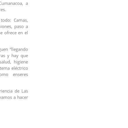
Cumanacoa, a
es.
 todo: Camas,
miones, paso a
e ofrece en el
guen “llegando
tras y hay que
salud, higiene
tema eléctrico
como enseres
riencia de Las
 vamos a hacer