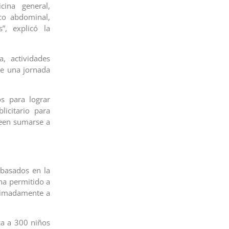
cina general,
eco abdominal,
”, explicó la
, actividades
de una jornada
os para lograr
icitario para
seen sumarse a
basados en la
 ha permitido a
oximadamente a
ca a 300 niños