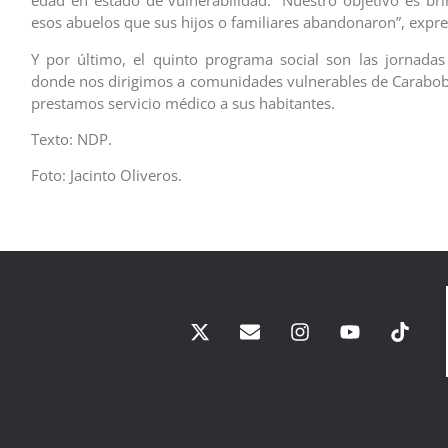
edad en estado de vulnerabilidad. “Nuestro objetivo es br
esos abuelos que sus hijos o familiares abandonaron”, expr
Y por último, el quinto programa social son las jornadas
donde nos dirigimos a comunidades vulnerables de Carabob
prestamos servicio médico a sus habitantes.
Texto: NDP.
Foto: Jacinto Oliveros.