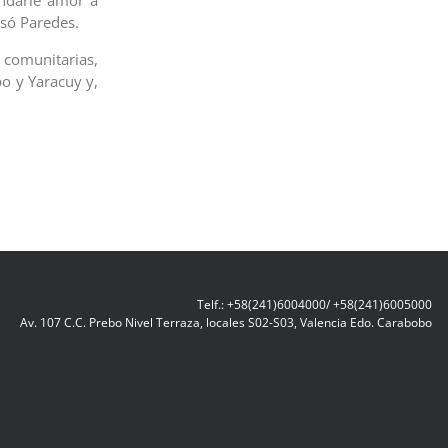
indarle amor a
esó Paredes.
 comunitarias,
o y Yaracuy y,
Telf.: +58(241)6004000/ +58(241)6005000
Av. 107 C.C. Prebo Nivel Terraza, locales S02-S03, Valencia Edo. Carabobo