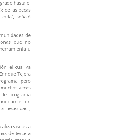
grado hasta el
% de las becas
izada”, señaló
comunidades de
rsonas que no
 herramienta u
ón, el cual va
 Enrique Tejera
programa, pero
e muchas veces
s del programa
 brindamos un
a necesidad”,
liza visitas a
nas de tercera