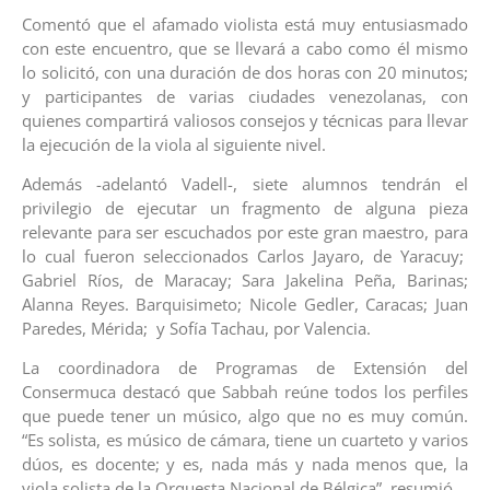
Comentó que el afamado violista está muy entusiasmado
con este encuentro, que se llevará a cabo como él mismo
lo solicitó, con una duración de dos horas con 20 minutos;
y participantes de varias ciudades venezolanas, con
quienes compartirá valiosos consejos y técnicas para llevar
la ejecución de la viola al siguiente nivel.
Además -adelantó Vadell-, siete alumnos tendrán el
privilegio de ejecutar un fragmento de alguna pieza
relevante para ser escuchados por este gran maestro, para
lo cual fueron seleccionados Carlos Jayaro, de Yaracuy;
Gabriel Ríos, de Maracay; Sara Jakelina Peña, Barinas;
Alanna Reyes. Barquisimeto; Nicole Gedler, Caracas; Juan
Paredes, Mérida; y Sofía Tachau, por Valencia.
La coordinadora de Programas de Extensión del
Consermuca destacó que Sabbah reúne todos los perfiles
que puede tener un músico, algo que no es muy común.
“Es solista, es músico de cámara, tiene un cuarteto y varios
dúos, es docente; y es, nada más y nada menos que, la
viola solista de la Orquesta Nacional de Bélgica”, resumió.