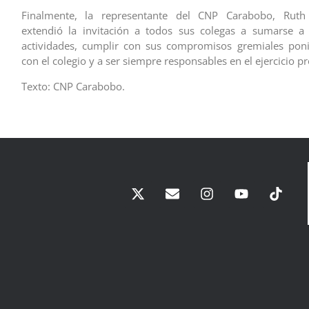
Finalmente, la representante del CNP Carabobo, Ruth 
extendió la invitación a todos sus colegas a sumarse a 
actividades, cumplir con sus compromisos gremiales poni
con el colegio y a ser siempre responsables en el ejercicio pr
Texto: CNP Carabobo.