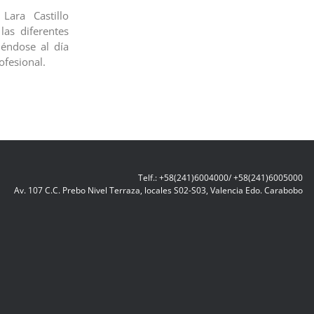
Lara Castillo
las diferentes
éndose al día
ofesional.
Telf.: +58(241)6004000/ +58(241)6005000
Av. 107 C.C. Prebo Nivel Terraza, locales S02-S03, Valencia Edo. Carabobo