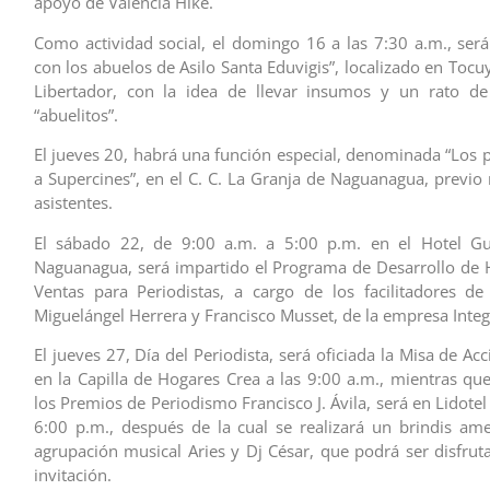
apoyo de Valencia Hike.
Como actividad social, el domingo 16 a las 7:30 a.m., será
con los abuelos de Asilo Santa Eduvigis”, localizado en Tocu
Libertador, con la idea de llevar insumos y un rato de 
“abuelitos”.
El jueves 20, habrá una función especial, denominada “Los p
a Supercines”, en el C. C. La Granja de Naguanagua, previo 
asistentes.
El sábado 22, de 9:00 a.m. a 5:00 p.m. en el Hotel G
Naguanagua, será impartido el Programa de Desarrollo de 
Ventas para Periodistas, a cargo de los facilitadores de
Miguelángel Herrera y Francisco Musset, de la empresa Integ
El jueves 27, Día del Periodista, será oficiada la Misa de Ac
en la Capilla de Hogares Crea a las 9:00 a.m., mientras que
los Premios de Periodismo Francisco J. Ávila, será en Lidotel 
6:00 p.m., después de la cual se realizará un brindis am
agrupación musical Aries y Dj César, que podrá ser disfrut
invitación.