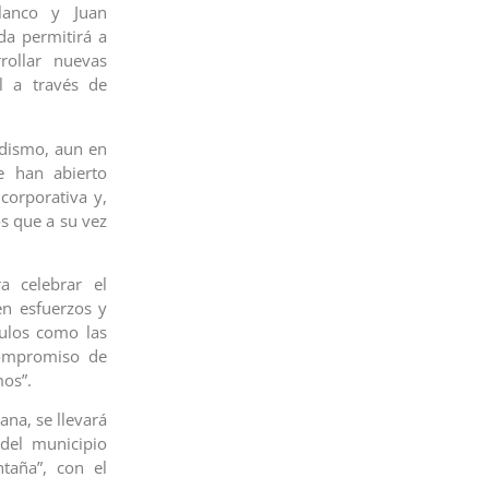
lanco y Juan
da permitirá a
rollar nuevas
al a través de
iodismo, aun en
e han abierto
corporativa y,
s que a su vez
a celebrar el
en esfuerzos y
culos como las
 compromiso de
mos”.
ana, se llevará
del municipio
taña”, con el