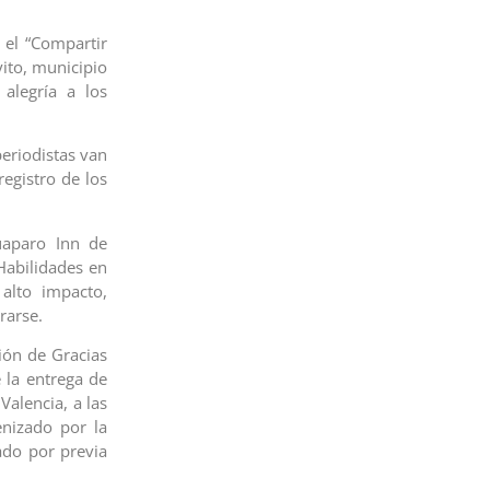
 el “Compartir
yito, municipio
alegría a los
eriodistas van
registro de los
uaparo Inn de
Habilidades en
 alto impacto,
rarse.
ción de Gracias
 la entrega de
Valencia, a las
enizado por la
ado por previa