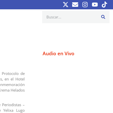
Audio en Vivo
r Protocolo de
s, en el Hotel
n conmemoración
s Crema Helados
e Periodistas –
e Yelixa Lugo