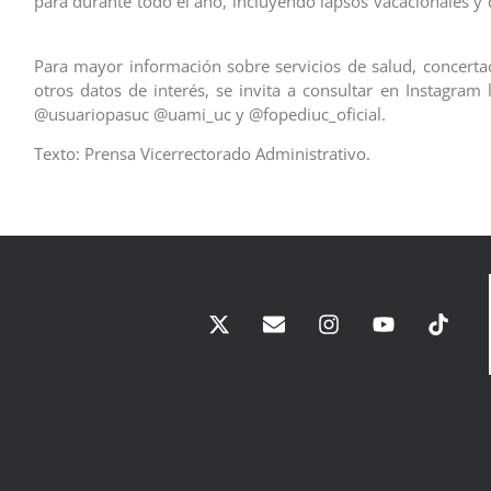
para durante todo el año, incluyendo lapsos vacacionales y 
Para mayor información sobre servicios de salud, concertac
otros datos de interés, se invita a consultar en Instagram 
@usuariopasuc @uami_uc y @fopediuc_oficial.
Texto: Prensa Vicerrectorado Administrativo.