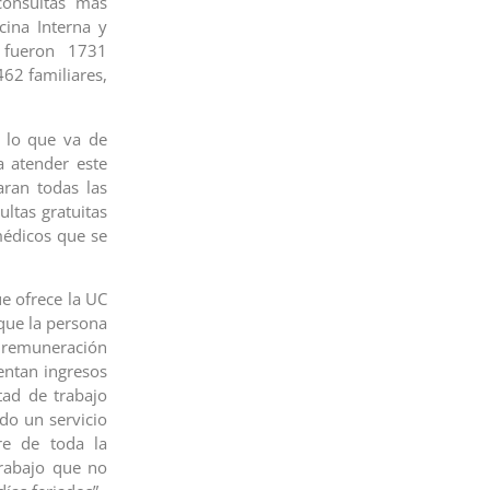
consultas más
ina Interna y
, fueron 1731
62 familiares,
o lo que va de
 atender este
aran todas las
ltas gratuitas
médicos que se
ue ofrece la UC
que la persona
 remuneración
entan ingresos
tad de trabajo
do un servicio
re de toda la
trabajo que no