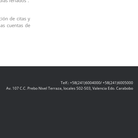
días feriados”.
ión de citas y
las cuentas de
Telf.: +58(241)6004000/ +58(241)6005000
Av. 107 C.C. Prebo Nivel Terraza, locales S02-S03, Valencia Edo. Carabobo