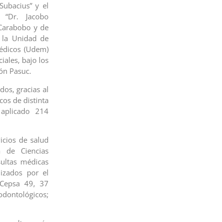
Subacius” y el
s “Dr. Jacobo
 Carabobo y de
n la Unidad de
édicos (Udem)
ales, bajo los
ión Pasuc.
dos, gracias al
os de distinta
 aplicado 214
icios de salud
a de Ciencias
sultas médicas
izados por el
 Cepsa 49, 37
odontológicos;