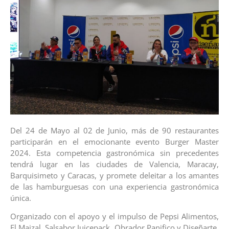
Del 24 de Mayo al 02 de Junio, más de 90 restaurantes
participarán en el emocionante evento Burger Master
2024. Esta competencia gastronómica sin precedentes
tendrá lugar en las ciudades de Valencia, Maracay,
Barquisimeto y Caracas, y promete deleitar a los amantes
de las hamburguesas con una experiencia gastronómica
única.
Organizado con el apoyo y el impulso de Pepsi Alimentos,
El Maizal, Salsabor Juicepack, Obrador Panifico y Diseñarte,