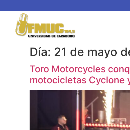
Día:
21 de mayo d
Toro Motorcycles conq
motocicletas Cyclone 