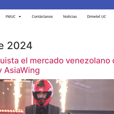
FMUC
Contáctanos
Noticias
Dimetel UC
e 2024
uista el mercado venezolano 
y AsiaWing