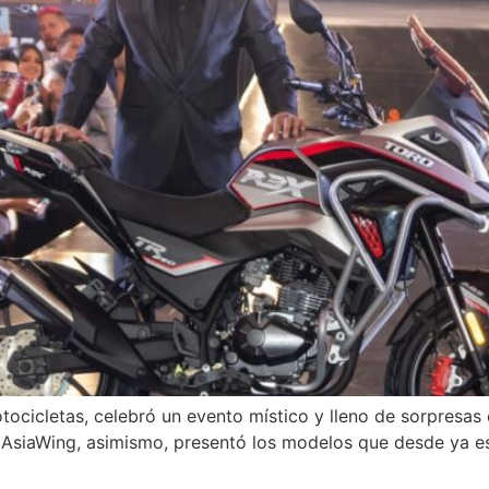
otocicletas, celebró un evento místico y lleno de sorpresa
 AsiaWing, asimismo, presentó los modelos que desde ya es