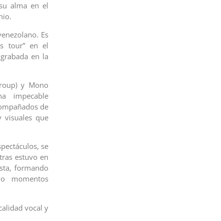
 su alma en el
nio.
venezolano. Es
s tour” en el
 grabada en la
group) y Mono
na impecable
acompañados de
y visuales que
pectáculos, se
tras estuvo en
ista, formando
ndo momentos
calidad vocal y