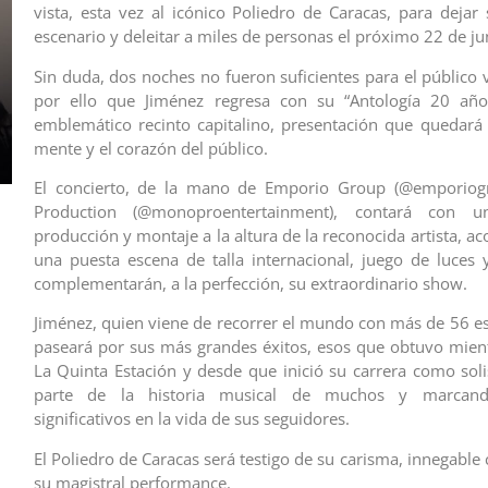
vista, esta vez al icónico Poliedro de Caracas, para dejar
escenario y deleitar a miles de personas el próximo 22 de ju
Sin duda, dos noches no fueron suficientes para el público 
por ello que Jiménez regresa con su “Antología 20 año
emblemático recinto capitalino, presentación que quedará
mente y el corazón del público.
El concierto, de la mano de Emporio Group (@emporio
Production (@monoproentertainment), contará con u
producción y montaje a la altura de la reconocida artista, 
una puesta escena de talla internacional, juego de luces 
complementarán, a la perfección, su extraordinario show.
Jiménez, quien viene de recorrer el mundo con más de 56 es
paseará por sus más grandes éxitos, esos que obtuvo mien
La Quinta Estación y desde que inició su carrera como sol
parte de la historia musical de muchos y marca
significativos en la vida de sus seguidores.
El Poliedro de Caracas será testigo de su carisma, innegable 
su magistral performance.