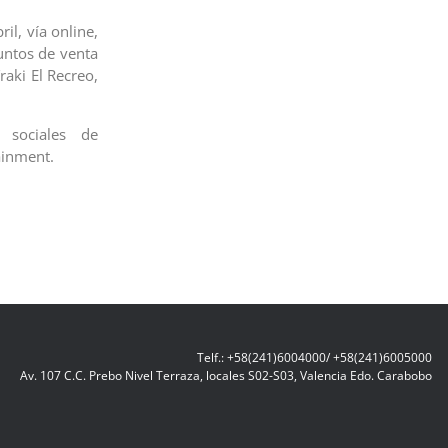
il, vía online,
untos de venta
raki El Recreo,
 sociales de
ainment.
Telf.: +58(241)6004000/ +58(241)6005000
Av. 107 C.C. Prebo Nivel Terraza, locales S02-S03, Valencia Edo. Carabobo