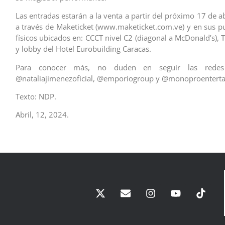
Las entradas estarán a la venta a partir del próximo 17 de abr
a través de Maketicket (www.maketicket.com.ve) y en sus p
físicos ubicados en: CCCT nivel C2 (diagonal a McDonald’s), T
y lobby del Hotel Eurobuilding Caracas.
Para conocer más, no duden en seguir las redes
@nataliajimenezoficial, @emporiogroup y @monoproentert
Texto: NDP.
Abril, 12, 2024.