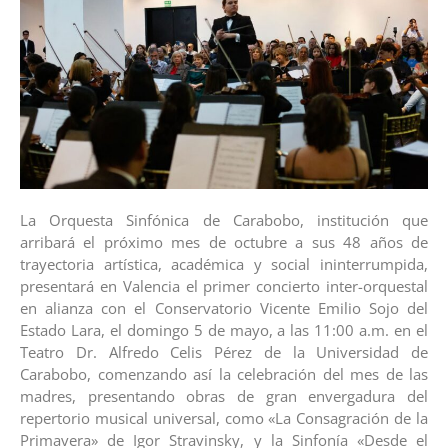
La Orquesta Sinfónica de Carabobo, institución que
arribará el próximo mes de octubre a sus 48 años de
trayectoria artística, académica y social ininterrumpida,
presentará en Valencia el primer concierto inter-orquestal
en alianza con el Conservatorio Vicente Emilio Sojo del
Estado Lara, el domingo 5 de mayo, a las 11:00 a.m. en el
Teatro Dr. Alfredo Celis Pérez de la Universidad de
Carabobo, comenzando así la celebración del mes de las
madres, presentando obras de gran envergadura del
repertorio musical universal, como «La Consagración de la
Primavera» de Igor Stravinsky, y la Sinfonía «Desde el