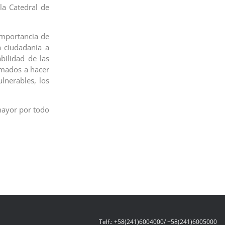
la Catedral de
 importancia de
a ciudadanía a
bilidad de las
amados a hacer
lnerables, los
nmayor por todo
Telf.: +58(241)6004000/ +58(241)6005000