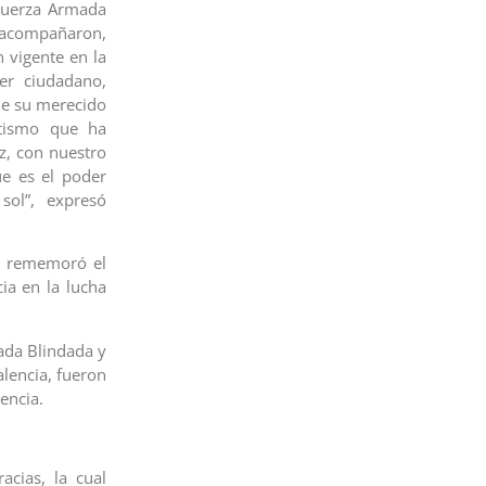
 Fuerza Armada
s acompañaron,
 vigente en la
er ciudadano,
le su merecido
otismo que ha
z, con nuestro
ue es el poder
sol”, expresó
en rememoró el
ia en la lucha
gada Blindada y
alencia, fueron
encia.
acias, la cual