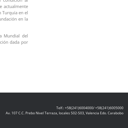
a condición al
ue actualmente
 Turquía en el
undación en la
a Mundial del
ición dada por
Telf.: +58(241)6004000/ +58(241)6005000
Av. 107 C.C. Prebo Nivel Terraza, locales S02-S03, Valencia Edo. Carabobo