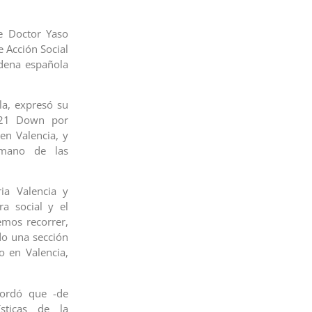
de Doctor Yaso
 Acción Social
dena española
la, expresó su
 T21 Down por
 en Valencia, y
 mano de las
ia Valencia y
a social y el
emos recorrer,
do una sección
o en Valencia,
cordó que -de
sticas de la