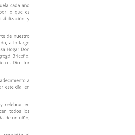
zuela cada año
por lo que es
ibilización y
rte de nuestro
do, a lo largo
Casa Hogar Don
gregó Briceño,
rro, Director
radecimiento a
r este día, en
y celebrar en
cen todos los
da de un niño,