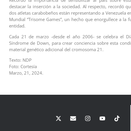
Recordó la importancia de sensibilizar al país sobre est
destacar la inserción a la sociedad. Al respecto, recordó q
dos atletas carabobeños están representando a Venezuela en
Mundial “Trisome Games”, un hecho que enorgullece a la f
entidad.
Cada 21 de marzo -desde el año 2006- se celebra el Dí
Síndrome de Down, para crear conciencia sobre esta cond
material genético adicional del cromosoma 21.
Texto: NDP
Foto: Cortesía
Marzo, 21, 2024.