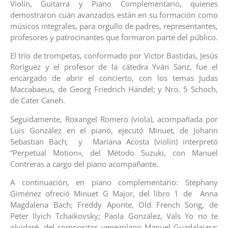
Violín, Guitarra y Piano Complementario, quienes
demostraron cuán avanzados están en su formación como
músicos integrales, para orgullo de padres, representantes,
profesores y patrocinantes que formaron parte del público.
El trío de trompetas, conformado por Víctor Bastidas, Jesús
Roríguez y el profesor de la cátedra Yván Sanz, fue el
encargado de abrir el concierto, con los temas Judas
Maccabaeus, de Georg Friedrich Händel; y Nro. 5 Schoch,
de Cater Caneh.
Seguidamente, Roxangel Romero (viola), acompañada por
Luis González en el piano, ejecutó Minuet, de Johann
Sebastian Bach; y Mariana Acosta (violín) interpretó
“Perpetual Motion», del Método Suzuki, con Manuel
Contreras a cargo del piano acompañante.
A continuación, en piano complementario: Stephany
Giménez ofreció Minuet G Major, del libro 1 de Anna
Magdalena Bach; Freddy Aponte, Old French Song, de
Peter Ilyich Tchaikovsky; Paola González, Vals Yo no te
olvidaré, del compositor venezolano Manuel Guadalajara;