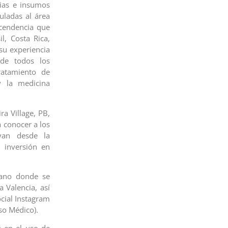
cias e insumos
uladas al área
scendencia que
l, Costa Rica,
su experiencia
 de todos los
atamiento de
y la medicina
ra Village, PB,
 conocer a los
 van desde la
, inversión en
lano donde se
a Valencia, así
cial Instagram
o Médico).