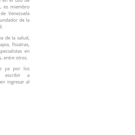
s en el uso de
s, es miembro
 de Venezuela
fundador de la
d.
ea de la salud,
pia, fisiatras,
pecialistas en
, entre otros.
de ya por los
escribir a
n ingresar al