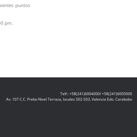
uientes puntos
:00 pm.
Telf.: +58(241)6004000/ +58(241)6005000
Av. 107 C.C. Prebo Nivel Terraza, locales S02-S03, Valencia Edo. Carabobo