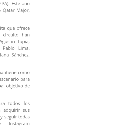
PPA). Este año
e Qatar Major,
cita que ofrece
 circuito han
Agustín Tapia,
 Pablo Lima,
riana Sánchez,
 mantiene como
 escenario para
pal objetivo de
ara todos los
 adquirir sus
y seguir todas
 Instagram