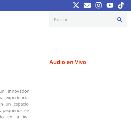
Audio en Vivo
un innovador
na experiencia
en un espacio
us pequeños se
do en la Av.