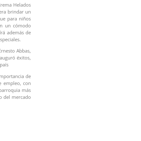
 Crema Helados
era brindar un
que para niños
en un cómodo
ndrá además de
speciales.
Ernesto Abbas,
auguró éxitos,
país
importancia de
de empleo, con
 parroquia más
to del mercado