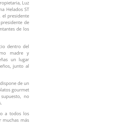
ropietaria, Luz
ema Helados ST
, el presidente
 presidente de
ntantes de los
io dentro del
como madre y
eñas un lugar
eños, junto al
 dispone de un
platos gourmet
 supuesto, no
.
do a todos los
ir muchas más