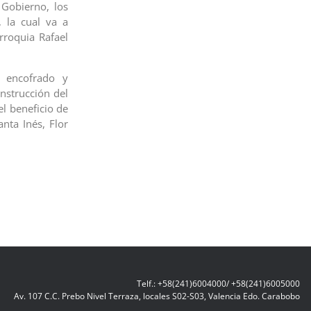
Gobierno, los
, la cual va a
rroquia Rafael
, encofrado y
onstrucción del
l beneficio de
nta Inés, Flor
Telf.: +58(241)6004000/ +58(241)6005000
Av. 107 C.C. Prebo Nivel Terraza, locales S02-S03, Valencia Edo. Carabobo