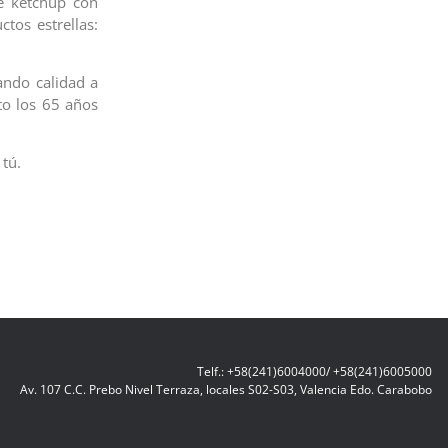
de ketchup con
tos estrellas:
ando calidad a
to los 65 años
 tú.
Telf.: +58(241)6004000/ +58(241)6005000
Av. 107 C.C. Prebo Nivel Terraza, locales S02-S03, Valencia Edo. Carabobo