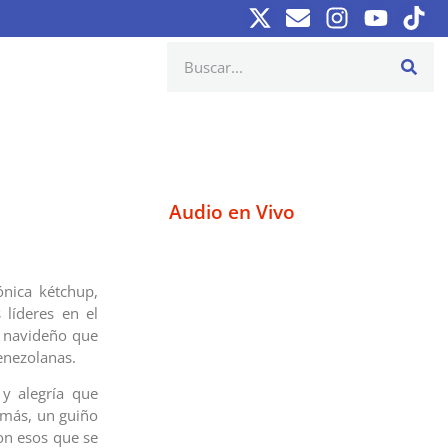
Audio en Vivo
nica kétchup,
 líderes en el
o navideño que
venezolanas.
 y alegría que
emás, un guiño
on esos que se