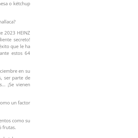
nesa o kétchup
hallaca?
ste 2023 HEINZ
iente secreto!
xito que le ha
ante estos 64
iciembre en su
, ser parte de
es… ¡Se vienen
como un factor
ientos como su
 frutas.