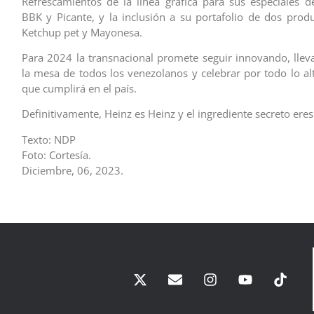
Refrescamientos de la línea gráfica para sus especiales 
BBK y Picante, y la inclusión a su portafolio de dos produc
Ketchup pet y Mayonesa.
Para 2024 la transnacional promete seguir innovando, llev
la mesa de todos los venezolanos y celebrar por todo lo al
que cumplirá en el país.
Definitivamente, Heinz es Heinz y el ingrediente secreto eres
Texto: NDP
Foto: Cortesía.
Diciembre, 06, 2023.