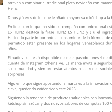
atreven a combinar el tradicional plato navideño con mayo
Heinz.
Dinos ¿tú eres de los que le añade mayonesa o kétchup a la 
En línea con lo que ha sido su campaña comunicacional e
ES HEINZ destaca la frase HEINZ ES HEINZ y ¡Tú el ingred
Haciendo parte importante al consumidor de la fórmula de é
permitido estar presente en los hogares venezolanos dur
años.
El audiovisual está disponible desde el pasado lunes 4 de d
cuenta de Instagram @heinz_ve. La marca invita a seguirlos
su comunidad y siempre estar atentos a las redes social
sorpresas!
Algo en lo que sigue apostando la marca es a la innovación 
clave, quedando evidenciado este 2023.
Siguiendo la tendencia de productos saludables con lanzam
kétchup sin azúcar y dos nuevos sabores de compotas 100 %