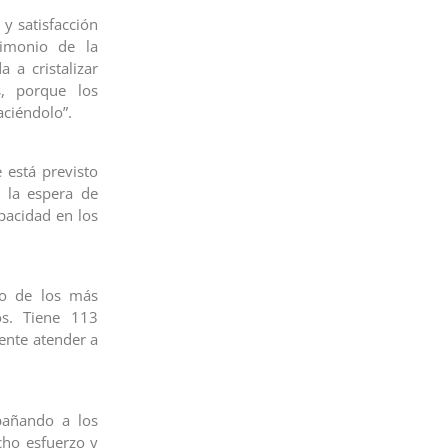
y satisfacción
imonio de la
a cristalizar
, porque los
aciéndolo”.
 está previsto
a la espera de
pacidad en los
no de los más
s. Tiene 113
ente atender a
pañando a los
cho esfuerzo y