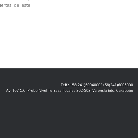
uertas de este
Telf.: +58(241)6004000/ +58(241)6005000
Av. 107 C.C. Prebo Nivel Terraza, locales S02-S03, Valencia Edo. Carabobo