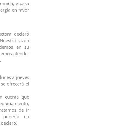
comida, y pasa
ergía en favor
ctora declaró
“Nuestra razón
endemos en su
remos atender
.
lunes a jueves
se ofrecerá el
n cuenta que
equipamiento,
ratamos de ir
a ponerlo en
declaró.