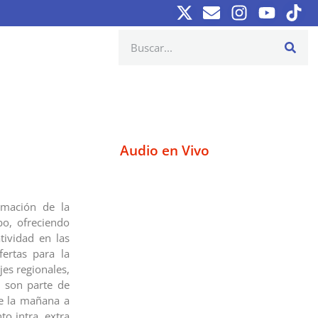
Audio en Vivo
rmación de la
bo, ofreciendo
tividad en las
fertas para la
jes regionales,
s son parte de
de la mañana a
to intra, extra