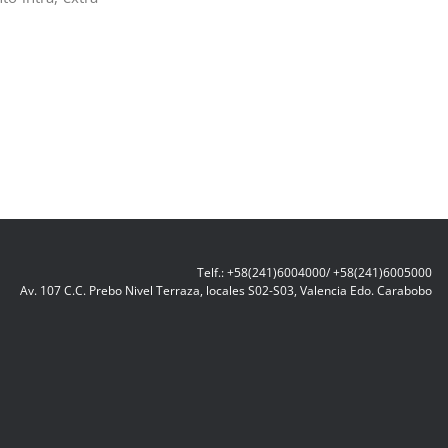
Telf.: +58(241)6004000/ +58(241)6005000
Av. 107 C.C. Prebo Nivel Terraza, locales S02-S03, Valencia Edo. Carabobo