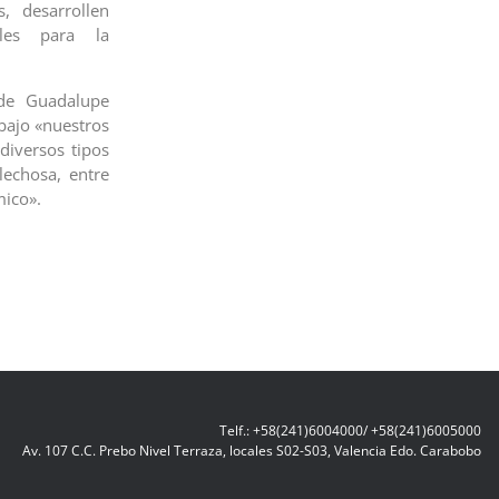
, desarrollen
ales para la
 de Guadalupe
bajo «nuestros
diversos tipos
lechosa, entre
mico».
Telf.: +58(241)6004000/ +58(241)6005000
Av. 107 C.C. Prebo Nivel Terraza, locales S02-S03, Valencia Edo. Carabobo