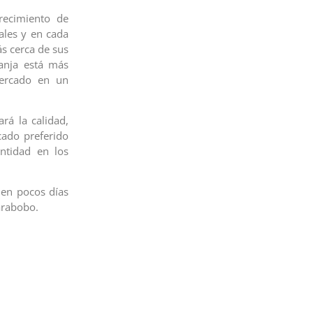
recimiento de
ales y en cada
ás cerca de sus
anja está más
Mercado en un
rá la calidad,
cado preferido
ntidad en los
 en pocos días
arabobo.