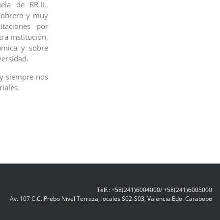
la de RR.II.,
, obrero y muy
itaciones por
a institución,
námica y sobre
versidad.
 y siempre nos
iales.
Telf.: +58(241)6004000/ +58(241)6005000
Av. 107 C.C. Prebo Nivel Terraza, locales S02-S03, Valencia Edo. Carabobo