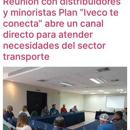
Reunión con distribuidores
y minoristas Plan “Iveco te
conecta” abre un canal
directo para atender
necesidades del sector
transporte