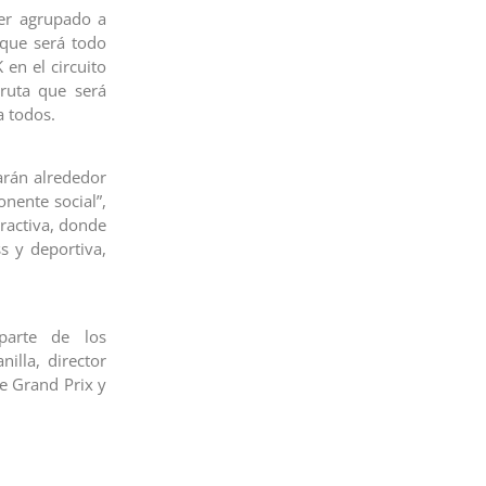
er agrupado a
 que será todo
 en el circuito
ruta que será
a todos.
arán alrededor
nente social”,
eractiva, donde
ss y deportiva,
parte de los
illa, director
de Grand Prix y