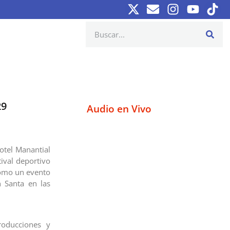
29
Audio en Vivo
Hotel Manantial
tival deportivo
como un evento
n Santa en las
roducciones y