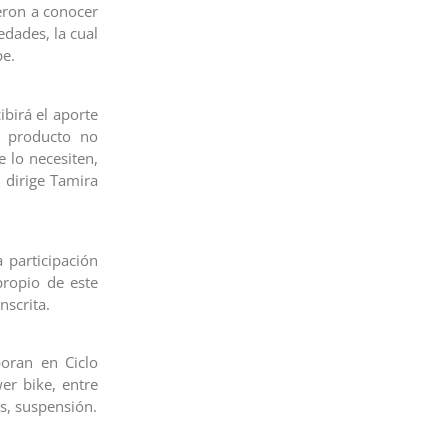
ieron a conocer
edades, la cual
pe.
birá el aporte
n producto no
 lo necesiten,
e dirige Tamira
 participación
propio de este
nscrita.
poran en Ciclo
er bike, entre
s, suspensión.