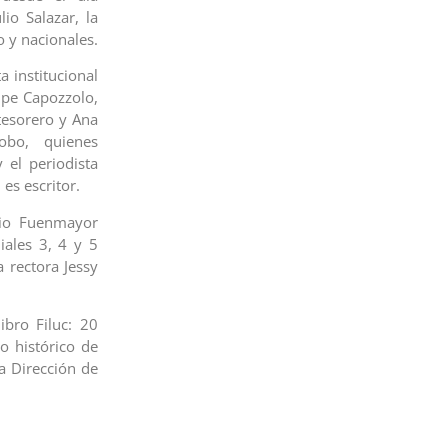
io Salazar, la
o y nacionales.
a institucional
ipe Capozzolo,
tesorero y Ana
obo, quienes
 el periodista
es escritor.
ulio Fuenmayor
iales 3, 4 y 5
a rectora Jessy
ibro Filuc: 20
o histórico de
la Dirección de