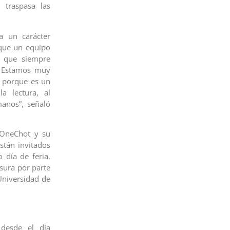
 traspasa las
a un carácter
que un equipo
l que siempre
s. Estamos muy
, porque es un
a lectura, al
anos”, señaló
e OneChot y su
stán invitados
 día de feria,
usura por parte
Universidad de
desde el día