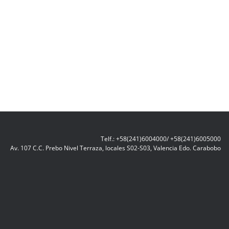
Telf.: +58(241)6004000/ +58(241)6005000
Av. 107 C.C. Prebo Nivel Terraza, locales S02-S03, Valencia Edo. Carabobo