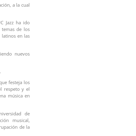
ción, a la cual
UC Jazz ha ido
o temas de los
latinos en las
niendo nuevos
.
que festeja los
l respeto y el
ena música en
niversidad de
ión musical,
rupación de la