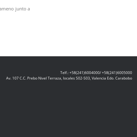
 ameno junto a
Telf.: +58(241)6004000/ +58(241)6005000
Av. 107 C.C. Prebo Nivel Terraza, locales S02-S03, Valencia Edo. Carabobo