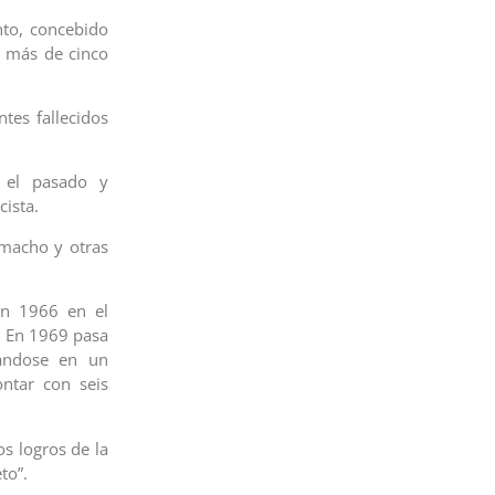
nto, concebido
n más de cinco
tes fallecidos
 el pasado y
cista.
Camacho y otras
en 1966 en el
. En 1969 pasa
mándose en un
ontar con seis
os logros de la
to”.