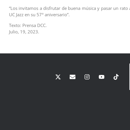
“Los invitamos a disfrutar de buena música y pasar un rato
UC Jazz en su 57° aniversario”.
Texto: Prensa DCC.
Julio, 19, 2023.