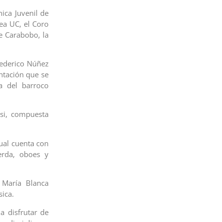
nica Juvenil de
a UC, el Coro
e Carabobo, la
Federico Núñez
ntación que se
a del barroco
osi, compuesta
cual cuenta con
erda, oboes y
 María Blanca
ica.
a disfrutar de