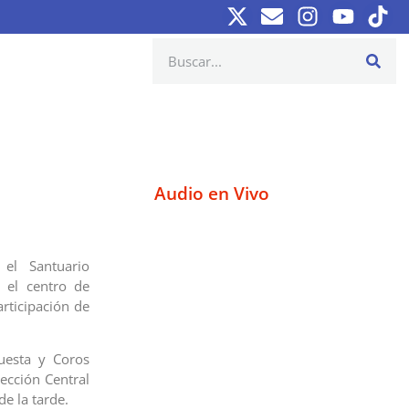
Audio en Vivo
 el Santuario
 el centro de
articipación de
uesta y Coros
rección Central
de la tarde.