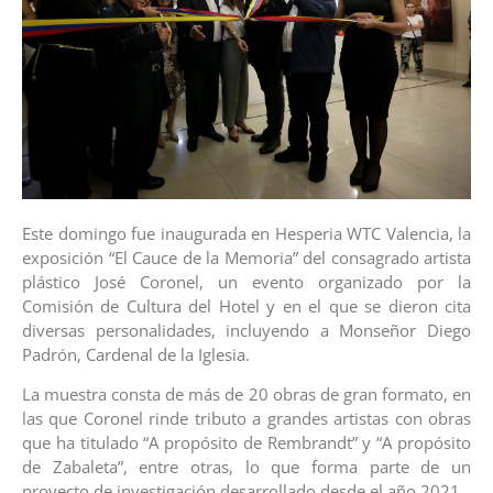
Este domingo fue inaugurada en Hesperia WTC Valencia, la
exposición “El Cauce de la Memoria” del consagrado artista
plástico José Coronel, un evento organizado por la
Comisión de Cultura del Hotel y en el que se dieron cita
diversas personalidades, incluyendo a Monseñor Diego
Padrón, Cardenal de la Iglesia.
La muestra consta de más de 20 obras de gran formato, en
las que Coronel rinde tributo a grandes artistas con obras
que ha titulado “A propósito de Rembrandt” y “A propósito
de Zabaleta”, entre otras, lo que forma parte de un
proyecto de investigación desarrollado desde el año 2021.